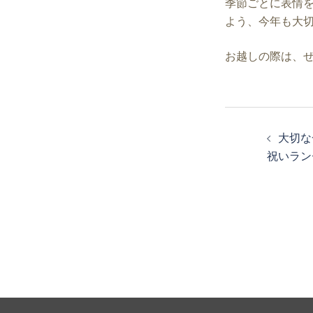
季節ごとに表情
よう、今年も大
お越しの際は、
投
稿
大切な
ナ
祝いラン
ビ
ゲ
ー
シ
ョ
ン