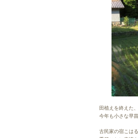
田植えを終えた
今年も小さな早
古民家の宿こは