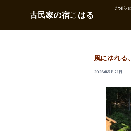
コ
お知ら
ン
古民家の宿こはる
テ
ン
ツ
へ
ス
キ
風にゆれる
ッ
プ
2026年5月21日