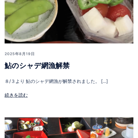
2025年8月19日
鮎のシャデ網漁解禁
８/３より 鮎のシャデ網漁が解禁されました。 […]
続きを読む