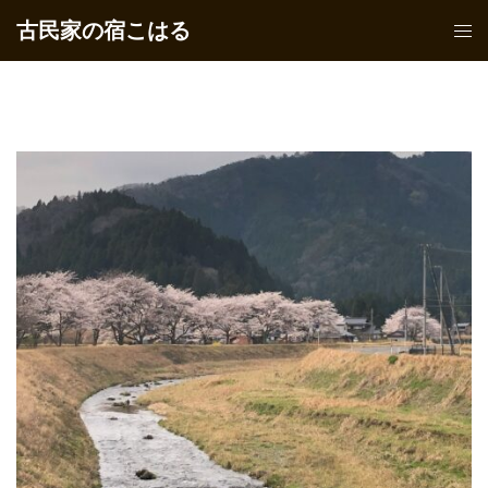
コ
古民家の宿こはる
ト
ン
グ
テ
ル
ン
メ
ツ
ニ
へ
ュ
ス
ー
キ
ッ
プ