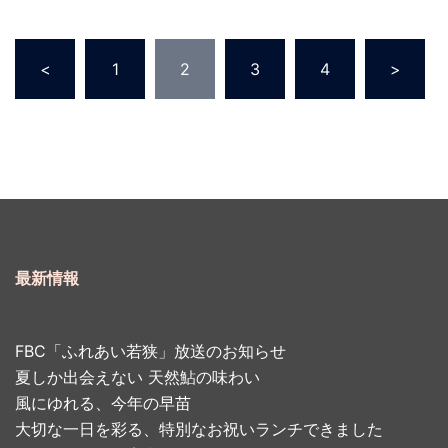
投
<
1
2
3
4
>
稿
の
ペ
ー
ジ
送
り
最新情報
FBC「ふれあい若狭」放送のお知らせ
夏しか出会えない 天然鮎の味わい
風にゆれる、今年の早苗
大切な一日を彩る、特別なお祝いランチできました