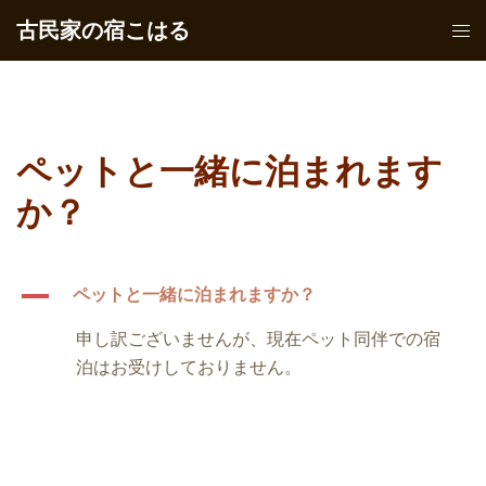
コ
古民家の宿こはる
ト
ン
グ
テ
ル
ン
メ
ツ
ニ
へ
ペットと一緒に泊まれます
ュ
ス
ー
か？
キ
ッ
プ
A
ペットと一緒に泊まれますか？
申し訳ございませんが、現在ペット同伴での宿
泊はお受けしておりません。