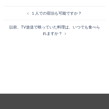
投
１人での宿泊も可能ですか？
稿
ナ
以前、TV放送で映っていた料理は、いつでも食べら
ビ
れますか？
ゲ
ー
シ
ョ
ン