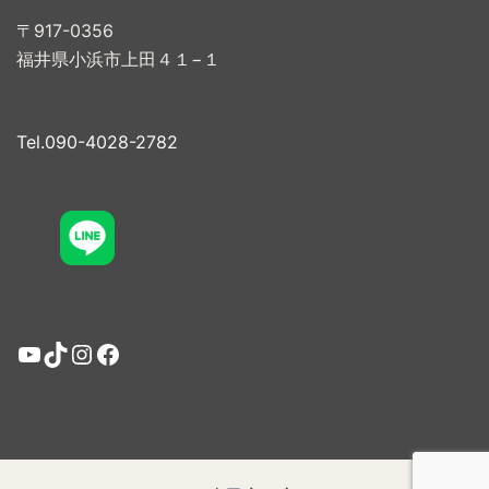
〒917-0356
福井県小浜市上田４１−１
Tel.090-4028-2782
YouTube
TikTok
Instagram
Facebook