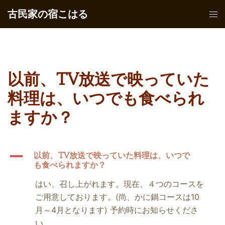
コ
古民家の宿こはる
ト
ン
グ
テ
ル
ン
メ
ツ
ニ
へ
以前、TV放送で映っていた
ュ
ス
ー
料理は、いつでも食べられ
キ
ッ
ますか？
プ
A
以前、TV放送で映っていた料理は、いつで
も食べられますか？
はい、召し上がれます。現在、４つのコースを
ご用意しております。(尚、かに鍋コースは10
月～4月となります) 予約時にお知らせくださ
い。